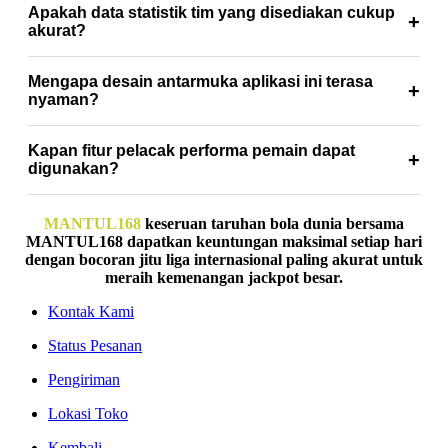
Apakah data statistik tim yang disediakan cukup
langsung ke gawai Anda sesaat setelah gol tercipta di
akurat?
lapangan sehingga Anda tetap terhubung walau sedang tidak
Semua data statistik yang disajikan bersumber langsung dari
menonton siaran.
Mengapa desain antarmuka aplikasi ini terasa
penyedia data olahraga resmi global yang menjamin akurasi
nyaman?
info mengenai operan tembakan hingga pelanggaran di
Kami mengusung konsep minimalis modern yang
lapangan.
Kapan fitur pelacak performa pemain dapat
mengutamakan kemudahan navigasi sehingga pengguna dari
digunakan?
segala usia dapat menemukan informasi yang dicari dengan
Fitur pelacakan performa individu pemain dapat Anda akses
sangat cepat tanpa bingung.
MANTUL168
keseruan taruhan bola dunia bersama
baik saat pertandingan sedang berlangsung secara live
MANTUL168 dapatkan keuntungan maksimal setiap hari
maupun setelah kompetisi selesai sebagai bahan evaluasi
dengan bocoran jitu liga internasional paling akurat untuk
meraih kemenangan jackpot besar.
taktis mendalam.
Kontak Kami
Status Pesanan
Pengiriman
MANTUL168
Lokasi Toko
Kembali