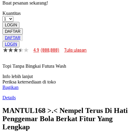
Buat pesanan sekarang!
Kuantitas
LOGIN
DAFTAR
DAFTAR
LOGIN
4.9
(888,888)
Tulis ulasan
4.9
dari
5
Topi Tanpa Bingkai Futura Wash
bintang,
nilai
Info lebih lanjut
rating
rata-
Periksa ketersediaan di toko
rata.
Bagikan
Read
13
Details
Reviews.
Tautan
MANTUL168 >.< Nempel Terus Di Hati
halaman
yang
Penggemar Bola Berkat Fitur Yang
sama.
Lengkap