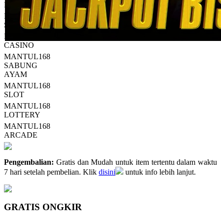
13
MANTUL168
Reviews.
MANTUL168
Tautan
halaman
SPORTSBOOK
yang
MANTUL168
sama.
CASINO
MANTUL168
SABUNG
AYAM
MANTUL168
SLOT
MANTUL168
LOTTERY
MANTUL168
ARCADE
Pengembalian:
Gratis dan Mudah untuk item tertentu dalam waktu
7 hari setelah pembelian. Klik
disini
untuk info lebih lanjut.
GRATIS ONGKIR