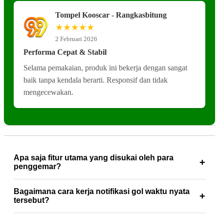
Tompel Kooscar - Rangkasbitung
★★★★★
2 Februari 2026
Performa Cepat & Stabil
Selama pemakaian, produk ini bekerja dengan sangat
baik tanpa kendala berarti. Responsif dan tidak
mengecewakan.
Apa saja fitur utama yang disukai oleh para
penggemar?
Fitur favorit meliputi live score instan pemberitahuan gol
Bagaimana cara kerja notifikasi gol waktu nyata
tercepat statistik penguasaan bola formasi pemain hingga
tersebut?
grafik performa tim yang diperbarui otomatis setiap detik laga.
Sistem kami akan mengirimkan pemberitahuan instan