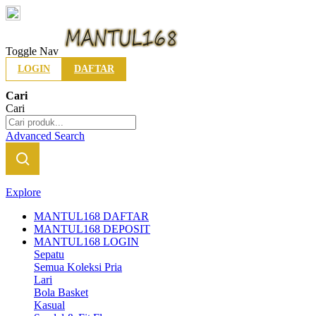
Indonesia
Toggle Nav
LOGIN
DAFTAR
Cari
Cari
Advanced Search
Explore
MANTUL168 DAFTAR
MANTUL168 DEPOSIT
MANTUL168 LOGIN
Sepatu
Semua Koleksi Pria
Lari
Bola Basket
Kasual